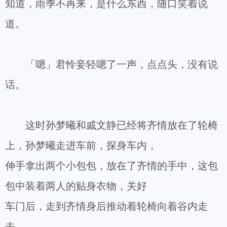
知道，雨季不再来，是什么东西，随口笑着说
道。
「嗯」君怜妾轻嗯了一声，点点头，没有说
话。
这时孙梦曦和戚文静已经将齐情放在了轮椅
上，孙梦曦走进车前，探身车内，
伸手拿出两个小包包，放在了齐情的手中，这包
包中装着两人的贴身衣物，关好
车门后，走到齐情身后推动着轮椅向着谷内走
去。