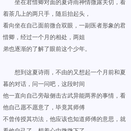
坐在君惜卿对面的夏诗雨神情微露关切，看
着茶几上的两只手，随后抬起头，
看向坐在自己面前微合双眼，一副医者形象的君
惜卿，经过一个月的相处，两姐
弟也逐渐的了解了眼前这个少年。
想到这夏诗雨，不由的又想起一个月前和夏
暮的对话，问一问吧，这段时间
他一直向自己旁敲侧击古武异能两界的事情，看
他自己愿不愿意了，毕竟其师傅
不曾传授其功法，他应该也知道师傅的意思，就
看他自己了，想着心中微微下了