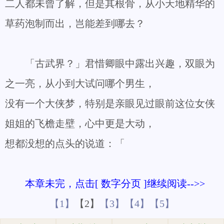
二人都未曾了解，但是其根骨，从小天地精华的
草药泡制而出，岂能差到哪去？
「古武界？」君惜卿眼中露出兴趣，双眼为
之一亮，从小到大试问哪个男生，
没有一个大侠梦，特别是亲眼见过眼前这位女侠
姐姐的飞檐走壁，心中更是大动，
想都没想的点头的说道：「
本章未完，点击[ 数字分页 ]继续阅读-->>
【1】
【2】
【3】
【4】
【5】