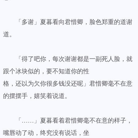
「多谢」夏暮看向君惜卿，脸色郑重的道谢
道。
「得了吧你，每次谢谢都是一副死人脸，就
跟个冰块似的，要不知道你的性
格，还以为欠你很多钱没还呢」君惜卿毫不在意
的摆摆手，嬉笑着说道。
「……」夏暮看着君惜卿毫不在意的样子，
嘴唇动了动，终究没有说话，坐