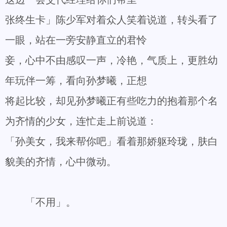
张终生卡」陈少军对着众人笑着说道，转头看了
一眼，站在一旁安静直立的君怜
妾，心中不由感叹一声，冷艳，气质上，更胜幼
年玩伴一筹，看向孙梦曦，正想
将起比较，却见孙梦曦正有些吃力的抱着那个名
为齐情的少女，连忙走上前说道：
「孙美女，我来帮你吧」看着那娇躯玲珑，肤白
貌美的齐情，心中微动。
「不用」。