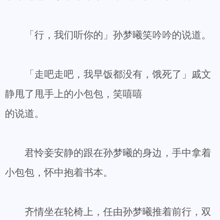
「行，我们听你的」孙梦曦笑吟吟的说道。
「走吧走吧，我早饭都没有，饿死了」戚文
静甩了甩手上的小包包，笑嘻嘻
的说道。
君怜妾安静的跟在孙梦曦的身边，手中拿着
小包包，怀中抱着书本。
齐情坐在轮椅上，任由孙梦曦推着前行，双