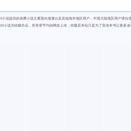
H小说提供的免费小说主要面向港澳台及其他海外地区用户，中国大陆地区用户请自
有H小说为转载作品，所有章节均由网友上传，转载至本站只是为了宣传本书让更多读