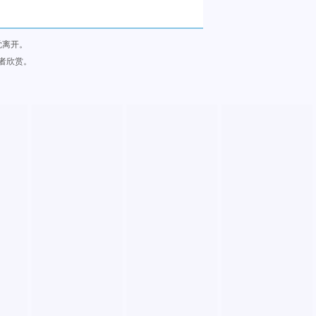
觉离开。
者欣赏。