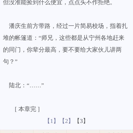
但没准能捡到什么便宜，点点头不作拒绝。
潘庆生前方带路，经过一片简易校场，指着扎
堆的帐篷道：“师兄，这些都是从宁州各地赶来
的同门，你辈分最高，要不要给大家伙儿讲两
句？”
陆北：“……”
[ 本章完 ]
【1】
【2】
【3】