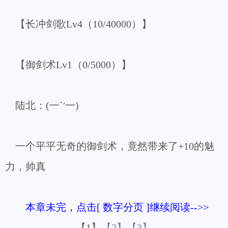
【长冲剑歌Lv4（10/40000）】
【御剑术Lv1（0/5000）】
陆北：(一`′一)
一个平平无奇的御剑术，竟然带来了+10的魅
力，帅真
本章未完，点击[ 数字分页 ]继续阅读-->>
【1】
【2】
【3】