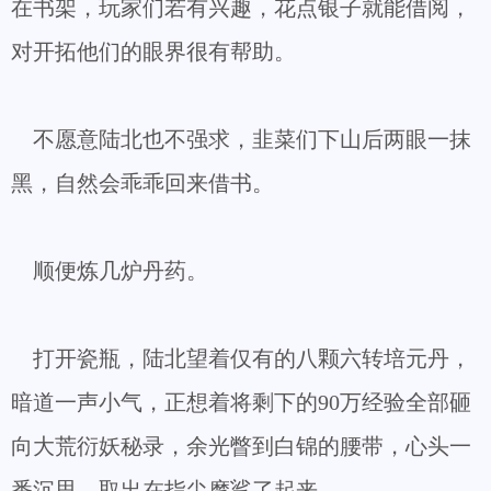
在书架，玩家们若有兴趣，花点银子就能借阅，
对开拓他们的眼界很有帮助。
不愿意陆北也不强求，韭菜们下山后两眼一抹
黑，自然会乖乖回来借书。
顺便炼几炉丹药。
打开瓷瓶，陆北望着仅有的八颗六转培元丹，
暗道一声小气，正想着将剩下的90万经验全部砸
向大荒衍妖秘录，余光瞥到白锦的腰带，心头一
番沉思，取出在指尖摩挲了起来。