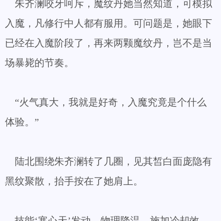
朱齐澜咬牙呵斥，魔纹丹她当然知道，可模拟
入魔，凡修行中人都有服用。可问题是，她眼下
已经在入魔阶段了，再来两颗魔纹丹，岂不是当
场暴毙的节奏。
“火气真大，我就是好奇，入魔究竟是个什么
体验。”
陆北围绕朱齐澜转了几圈，见其皙白面庞隐有
黑纹聚散，抬手按在了她肩上。
技能‘寒心天’发动，物理降温，施加冷却效