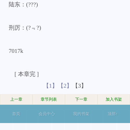
陆东：(???)
刑厉：(?﹃?)
7017k
[ 本章完 ]
【1】
【2】
【3】
上一章
章节列表
下一章
加入书架
首页
会员中心
我的书架
顶部↑