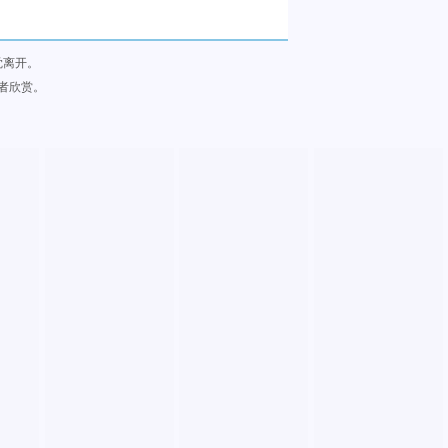
觉离开。
者欣赏。