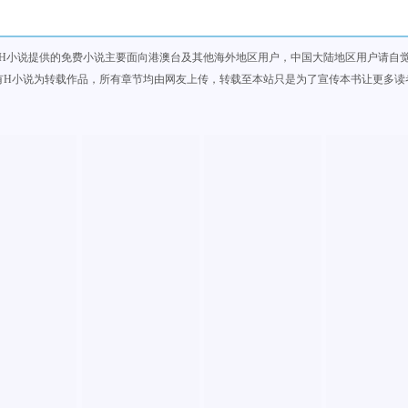
H小说提供的免费小说主要面向港澳台及其他海外地区用户，中国大陆地区用户请自
有H小说为转载作品，所有章节均由网友上传，转载至本站只是为了宣传本书让更多读