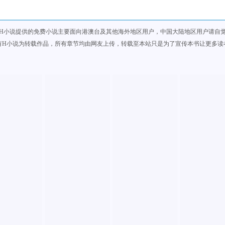
H小说提供的免费小说主要面向港澳台及其他海外地区用户，中国大陆地区用户请自
有H小说为转载作品，所有章节均由网友上传，转载至本站只是为了宣传本书让更多读