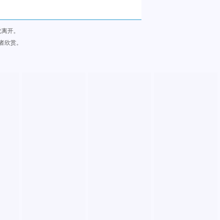
觉离开。
者欣赏。