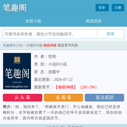
笔趣阁
登录
注册
全部小说
阅读历史
笔趣阁H小说
> 小说H小说
催眠神瞳
最新章节列表
作 者：世间
类 别：小说H小说
状 态：连载中
最后更新：2026-07-22
最新章节：
【催眠神瞳】（281-290）
从 头 看
追 着 看
直达底部
简介:
“妈，我回来了。”周枫推开房门，开心地喊道。现在已经是傍
晚时分，在学校被折磨了一天的他已经等不及回家休息了，现在的他
兴奋异常，因为明天就是国庆节。