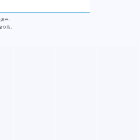
觉离开。
者欣赏。