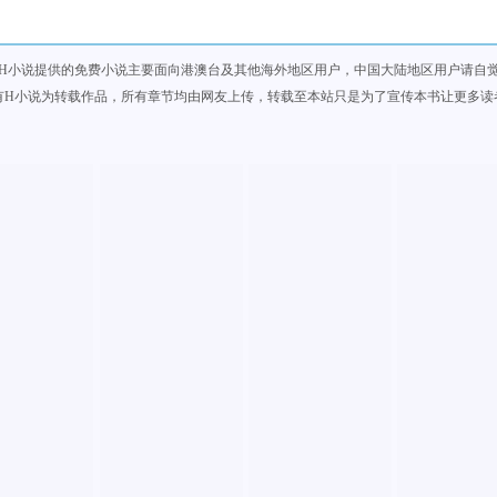
H小说提供的免费小说主要面向港澳台及其他海外地区用户，中国大陆地区用户请自
有H小说为转载作品，所有章节均由网友上传，转载至本站只是为了宣传本书让更多读