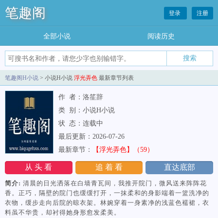
笔趣阁
登录
注册
全部小说
阅读历史
笔趣阁H小说
> 小说H小说
浮光弄色
最新章节列表
作 者：洛笙辞
类 别：小说H小说
状 态：连载中
最后更新：2026-07-26
最新章节：
【浮光弄色】（59）
从 头 看
追 着 看
直达底部
简介:
清晨的日光洒落在白墙青瓦间，我推开院门，微风送来阵阵花
香。正巧，隔壁的院门也缓缓打开，一抹柔和的身影端着一篮洗净的
衣物，缓步走向后院的晾衣架。林婉穿着一身素净的浅蓝色襦裙，衣
料虽不华贵，却衬得她身形愈发柔美。