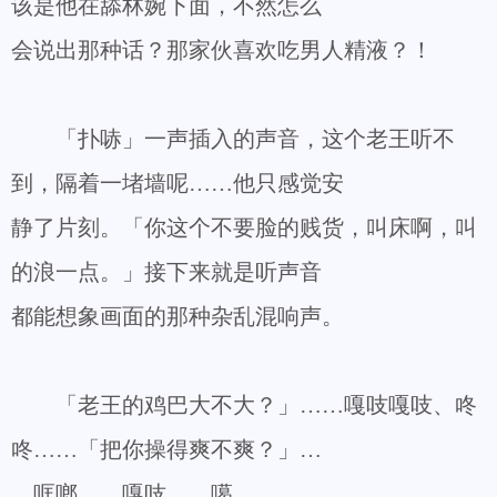
该是他在舔林婉下面，不然怎么
会说出那种话？那家伙喜欢吃男人精液？！
「扑哧」一声插入的声音，这个老王听不
到，隔着一堵墙呢……他只感觉安
静了片刻。「你这个不要脸的贱货，叫床啊，叫
的浪一点。」接下来就是听声音
都能想象画面的那种杂乱混响声。
「老王的鸡巴大不大？」……嘎吱嘎吱、咚
咚……「把你操得爽不爽？」…
…哐啷……嘎吱……噶……