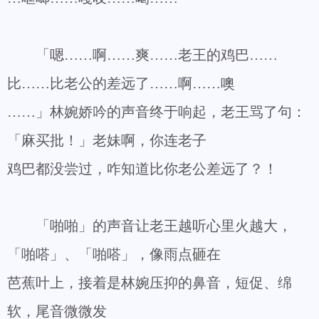
「嗯……啊……爽……老王的鸡巴……
比……比老公的差远了……啊……噢
……」林婉娇吟的声音终于响起，老王骂了句：
「麻买批！」老妹啊，你连老子
鸡巴都没尝过，咋知道比你老公差远了？！
「啪啪」的声音让老王越听心里火越大，
「啪嗒」、「啪嗒」，像雨点砸在
芭蕉叶上，接着是林婉压抑的鼻音，短促、绵
软，尾音微微发