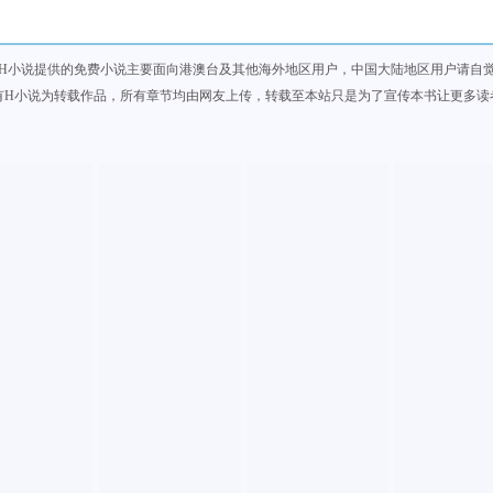
H小说提供的免费小说主要面向港澳台及其他海外地区用户，中国大陆地区用户请自
有H小说为转载作品，所有章节均由网友上传，转载至本站只是为了宣传本书让更多读