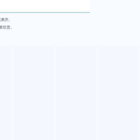
觉离开。
者欣赏。