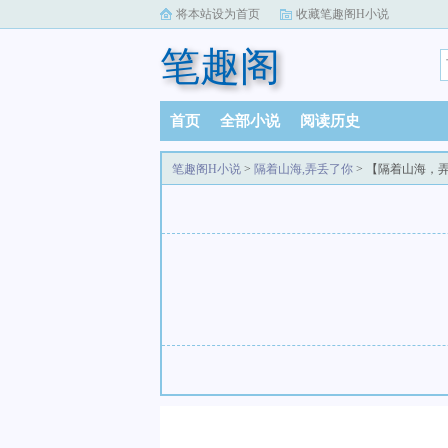
将本站设为首页
收藏笔趣阁H小说
笔趣阁
首页
全部小说
阅读历史
笔趣阁H小说
>
隔着山海,弄丢了你
> 【隔着山海，弄