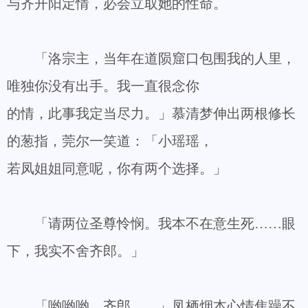
与齐开阳定情，必会立取她的性命。
「洛宗主，当年在道陨窟口包围我的人里，
唯独你没有出手。我一直很念你
的情，此事我定当尽力。」慕清梦伸出两根修长
的葱指，莞尔一笑道：「小瑶瑶，
若凤姐姐同意呢，你有两个选择。」
「请两位圣尊怜悯。我本不在意生死……眼
下，我实不舍齐郎。」
「哟哟哟，齐郎……」凤栖烟本心情焦躁不