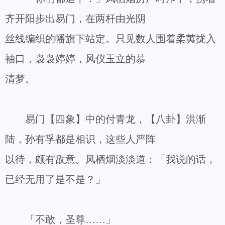
齐开阳步出易门，在两杆由光阴
丝线编织的幡旗下站定。只见数人围着柔荑拢入
袖口，袅袅婷婷，风仪玉立的慕
清梦。
易门【四象】中的付青龙，【八卦】洪渐
陆，孙有孚都是相识，这些人严阵
以待，颇有敌意。凤栖烟淡淡道：「我说的话，
已经无用了是不是？」
「不敢，圣尊……」