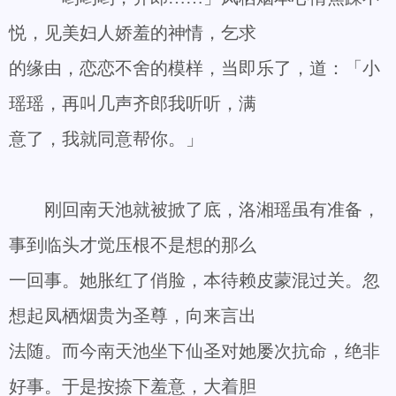
悦，见美妇人娇羞的神情，乞求
的缘由，恋恋不舍的模样，当即乐了，道：「小
瑶瑶，再叫几声齐郎我听听，满
意了，我就同意帮你。」
刚回南天池就被掀了底，洛湘瑶虽有准备，
事到临头才觉压根不是想的那么
一回事。她胀红了俏脸，本待赖皮蒙混过关。忽
想起凤栖烟贵为圣尊，向来言出
法随。而今南天池坐下仙圣对她屡次抗命，绝非
好事。于是按捺下羞意，大着胆