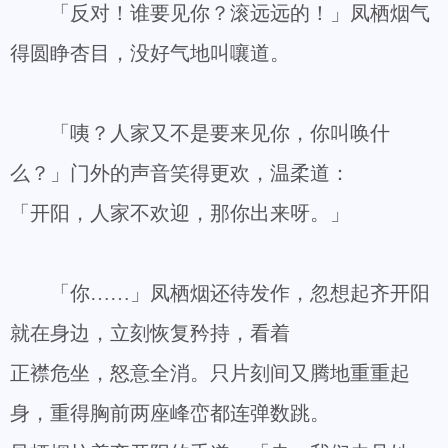
「反对！谁要见你？滚远远的！」凤栖烟气
得圆睁杏目，没好气地叫嚷道。
「咦？人家又不是要来见你，你叫唤什
么？」门外的声音笑得更欢，温柔道：
「开阳，人家不欢迎，那你出来呀。」
「你……」凤栖烟还待发作，忽想起齐开阳
就在身边，立刻恢复矜持，看着
正襟危坐，怒意全消。只片刻间又腾地重重起
身，重得胸前两座峰峦都连弹数跳。