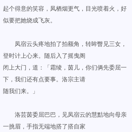
起个得意的笑容，凤栖烟更气，目光喷着火，好
似要把她烧成飞灰。
凤宿云头疼地拍了拍额角，转眸瞥见三女，
登时计上心来。随后入了摇曳阁
闭上大门，道：「霜绫，茵儿，你们俩先委屈一
下，我们还有点要事。洛宗主请
随我们来。」
洛芸茵委屈巴巴，见凤宿云的慧黠地向母亲
一挑眉，手指无端地搭了搭自家