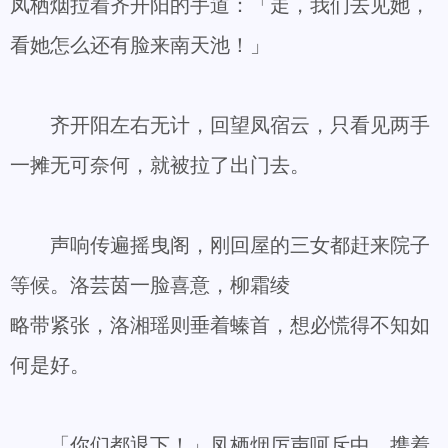
凤栖烟拉着齐开阳的手道：「走，我们去见她，
看她怎么还有脸来南天池！」
齐开阳左右无计，回望凤宿云，只看见两手
一摊无可奈何，就被拉了出门去。
声响传遍摇曳阁，刚回屋的三女都赶来院子
等候。洛芸茵一脸喜意，柳霜绫
略带紧张，洛湘瑶则垂着螓首，想必慌得不知如
何是好。
「你们都退下！」凤栖烟厉声呵斥中，携着