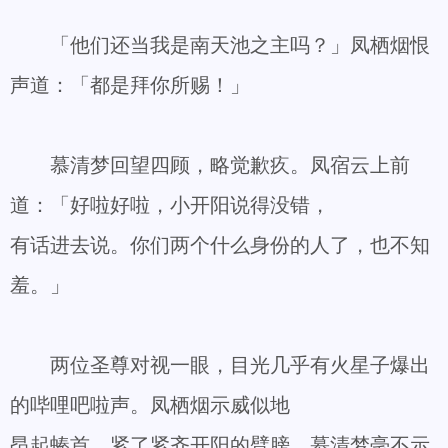
「他们还当我是南天池之主吗？」凤栖烟恨
声道：「都是拜你所赐！」
慕清梦回望四顾，略觉歉疚。凤宿云上前
道：「好啦好啦，小开阳说得没错，
有话进去说。你们两个什么身份的人了，也不知
羞。」
两位圣尊对视一眼，目光几乎有火星子爆出
的哔哩吧啦声。凤栖烟示威似地
昂起螓首，紧了紧齐开阳的臂膀。慕清梦毫不示