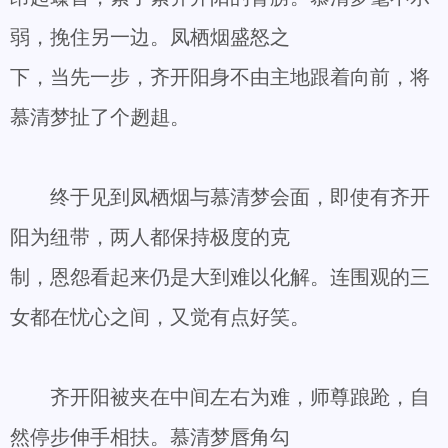
弱，挽住另一边。凤栖烟盛怒之
下，当先一步，齐开阳身不由主地跟着向前，将
慕清梦扯了个趔趄。
终于见到凤栖烟与慕清梦会面，即使有齐开
阳为纽带，两人都保持极度的克
制，恩怨看起来仍是大到难以化解。连围观的三
女都在忧心之间，又觉有点好笑。
齐开阳被夹在中间左右为难，师尊踉跄，自
然停步伸手相扶。慕清梦唇角勾