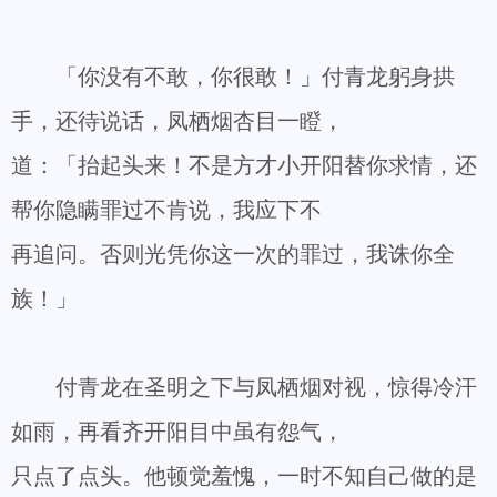
「你没有不敢，你很敢！」付青龙躬身拱
手，还待说话，凤栖烟杏目一瞪，
道：「抬起头来！不是方才小开阳替你求情，还
帮你隐瞒罪过不肯说，我应下不
再追问。否则光凭你这一次的罪过，我诛你全
族！」
付青龙在圣明之下与凤栖烟对视，惊得冷汗
如雨，再看齐开阳目中虽有怨气，
只点了点头。他顿觉羞愧，一时不知自己做的是