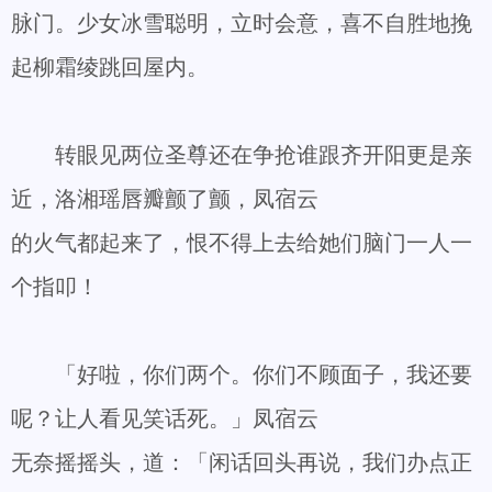
脉门。少女冰雪聪明，立时会意，喜不自胜地挽
起柳霜绫跳回屋内。
转眼见两位圣尊还在争抢谁跟齐开阳更是亲
近，洛湘瑶唇瓣颤了颤，凤宿云
的火气都起来了，恨不得上去给她们脑门一人一
个指叩！
「好啦，你们两个。你们不顾面子，我还要
呢？让人看见笑话死。」凤宿云
无奈摇摇头，道：「闲话回头再说，我们办点正