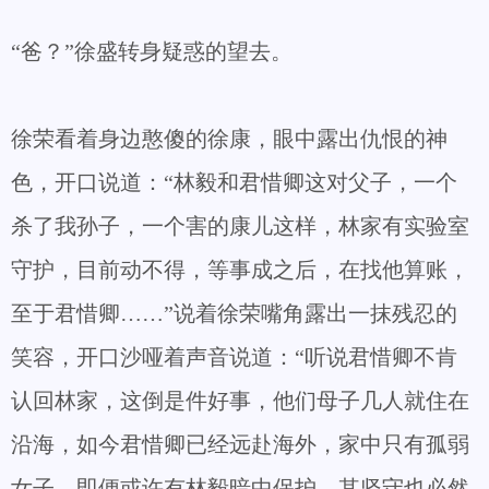
“爸？”徐盛转身疑惑的望去。
徐荣看着身边憨傻的徐康，眼中露出仇恨的神
色，开口说道：“林毅和君惜卿这对父子，一个
杀了我孙子，一个害的康儿这样，林家有实验室
守护，目前动不得，等事成之后，在找他算账，
至于君惜卿……”说着徐荣嘴角露出一抹残忍的
笑容，开口沙哑着声音说道：“听说君惜卿不肯
认回林家，这倒是件好事，他们母子几人就住在
沿海，如今君惜卿已经远赴海外，家中只有孤弱
女子，即便或许有林毅暗中保护，其坚守也必然