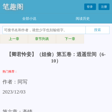
笔趣阁
登录
注册
全部小说
阅读历史
上一章
章节列表
下一章
【卿君怜妾】（姐偷）第五卷：逍遥世间（6-
10）
热门推荐：
作者：同写
2023/12/03
第六章：齐情