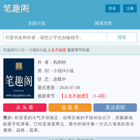
笔趣阁
登录
注册
全部小说
阅读历史
笔趣阁H小说
> 小说H小说
人生不如意
最新章节列表
作 者：风和纱
类 别：小说H小说
状 态：连载中
最后更新：2026-07-08
最新章节：
【人生不如意】（1-4完）
从 头 看
追 着 看
直达底部
简介:
卧室里的冷气开得很足，但周言难的手指却在出汗，滑腻腻地
贴着手机屏幕。已经是凌晨两点，窗外的城市像一片沉入海底的发光
珊瑚，寂静，疏离。