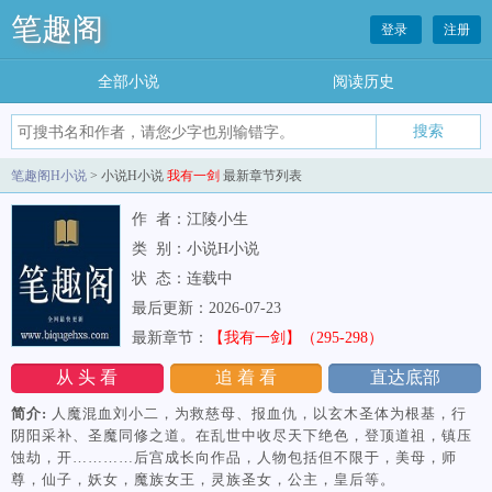
笔趣阁
登录
注册
全部小说
阅读历史
笔趣阁H小说
> 小说H小说
我有一剑
最新章节列表
作 者：江陵小生
类 别：小说H小说
状 态：连载中
最后更新：2026-07-23
最新章节：
【我有一剑】（295-298）
从 头 看
追 着 看
直达底部
简介:
人魔混血刘小二，为救慈母、报血仇，以玄木圣体为根基，行
阴阳采补、圣魔同修之道。在乱世中收尽天下绝色，登顶道祖，镇压
蚀劫，开…………后宫成长向作品，人物包括但不限于，美母，师
尊，仙子，妖女，魔族女王，灵族圣女，公主，皇后等。