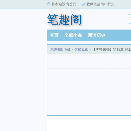
将本站设为首页
收藏笔趣阁H小说
笔趣阁
首页
全部小说
阅读历史
笔趣阁H小说
>
雾锁岚都
> 【雾锁岚都】第19章-第2