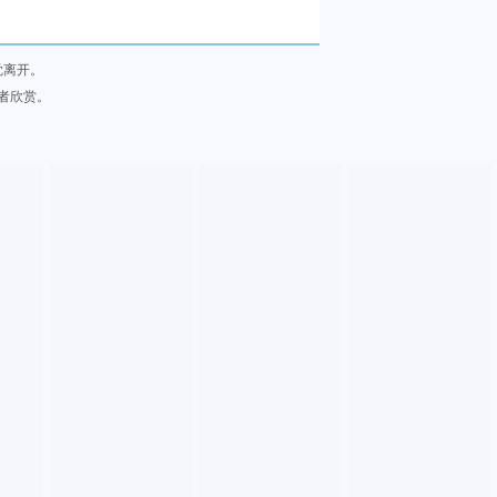
觉离开。
者欣赏。