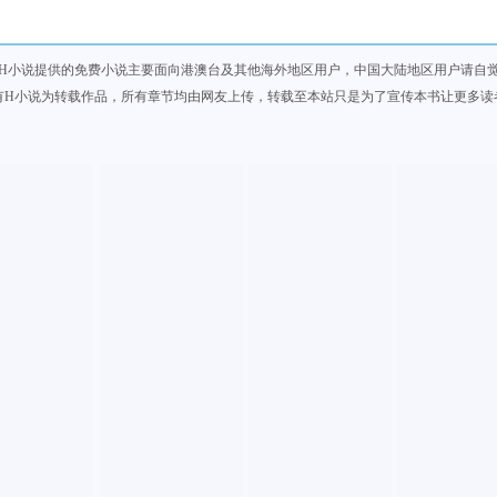
H小说提供的免费小说主要面向港澳台及其他海外地区用户，中国大陆地区用户请自
有H小说为转载作品，所有章节均由网友上传，转载至本站只是为了宣传本书让更多读