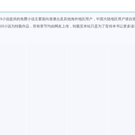
H小说提供的免费小说主要面向港澳台及其他海外地区用户，中国大陆地区用户请自
有H小说为转载作品，所有章节均由网友上传，转载至本站只是为了宣传本书让更多读