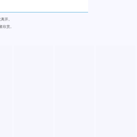
觉离开。
者欣赏。