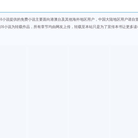
H小说提供的免费小说主要面向港澳台及其他海外地区用户，中国大陆地区用户请自
有H小说为转载作品，所有章节均由网友上传，转载至本站只是为了宣传本书让更多读