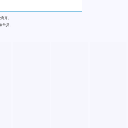
觉离开。
者欣赏。