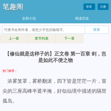
笔趣阁
登录
注册
全部小说
阅读历史
上一章
章节列表
下一章
【修仙就是这样子的】正文卷 第一百章 剑，岂
是如此不便之物
热门推荐：
浓雾笼罩，雾桥翻滚，四下皆是茫茫一片，冒
尖的三座高峰半遮半掩，好似仙境中描述的隔世
孤岛。