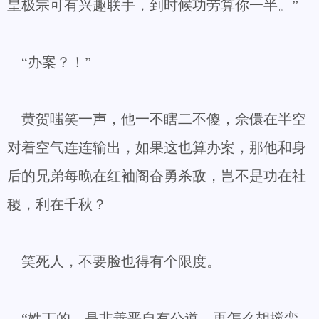
皇极宗可有兴趣联手，到时候功劳算你一半。”
“办案？！”
黄贺嗤笑一声，他一不瞎二不傻，佘儇在半空
对着空气连连输出，如果这也算办案，那他和身
后的兄弟每晚在红袖阁奋勇杀敌，岂不是功在社
稷，利在千秋？
笑死人，不要脸也得有个限度。
“姓丁的，是非善恶自有公道，再怎么胡搅蛮