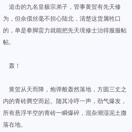
追击的九名皇极宗弟子，管事黄贺有先天修
为，但佘儇丝毫不担心陆北，清楚这货属牲口
的，单是拳脚蛮力就能把先天境修士治得服服帖
帖。
轰！
黄贺从天而降，炮弹般轰然落地，方圆三丈之
内的青砖腾空而起。随其冷哼一声，劲气爆发，
所有悬浮半空的青砖一瞬爆碎，混杂潮湿泥土撒
落在地。