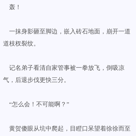
轰！
一抹身影砸至脚边，嵌入砖石地面，崩开一道
道枝杈裂纹。
记名弟子看清自家管事被一拳放飞，倒吸凉
气，后退步伐更快三分。
“怎么会！不可能啊？”
黄贺傻眼从坑中爬起，目瞪口呆望着徐徐而至