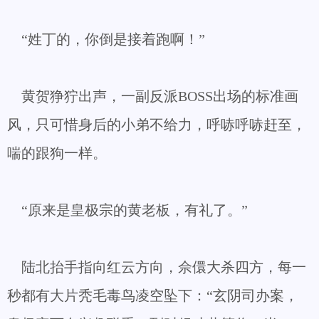
“姓丁的，你倒是接着跑啊！”
黄贺狰狞出声，一副反派BOSS出场的标准画
风，只可惜身后的小弟不给力，呼哧呼哧赶至，
喘的跟狗一样。
“原来是皇极宗的黄老板，有礼了。”
陆北抬手指向红云方向，佘儇大杀四方，每一
秒都有大片秃毛毒鸟凌空坠下：“玄阴司办案，