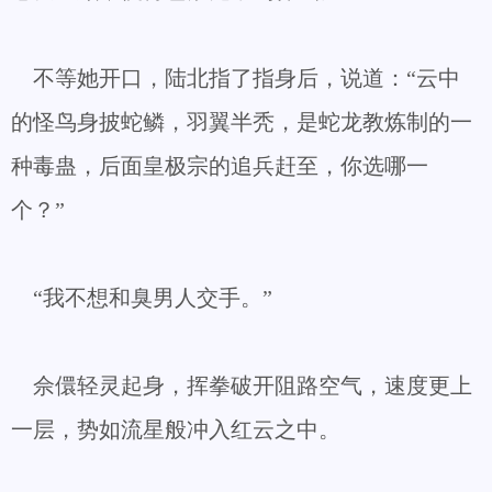
不等她开口，陆北指了指身后，说道：“云中
的怪鸟身披蛇鳞，羽翼半秃，是蛇龙教炼制的一
种毒蛊，后面皇极宗的追兵赶至，你选哪一
个？”
“我不想和臭男人交手。”
佘儇轻灵起身，挥拳破开阻路空气，速度更上
一层，势如流星般冲入红云之中。