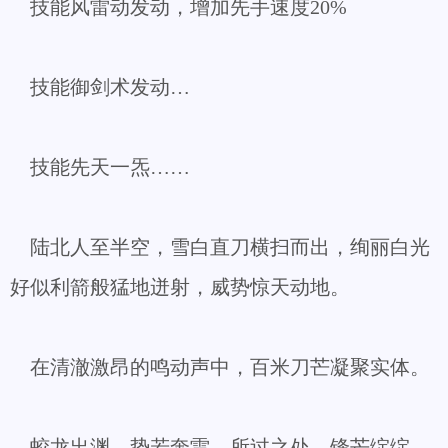
技能风雷动发动，增加先手速度20%
技能御剑术发动…
技能先天一炁……
陆北人至半空，雪白直刀横扫而出，绚丽白光
好似利箭般猛地迸射，威势惊天动地。
在清澈激昂的鸣动声中，百米刀芒凝聚实体。
蛟龙出渊，势若奔雷，所过之处，锋芒绽绽。