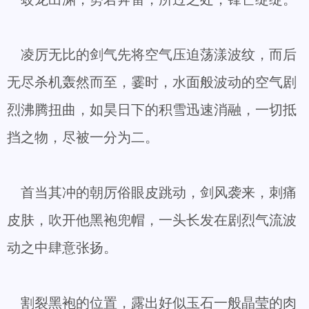
凌厉无比的剑气先将空气压迫荡漾波纹，而后
无尽杀机轰然而至，霎时，水面般波动的空气剧
烈沸腾扭曲，如昊日下的积雪迅速消融，一切抵
挡之物，尽被一分为二。
首当其冲的朝厉俗眼皮跳动，剑风袭来，刺痛
皮肤，吹开他黑袍兜帽，一头长发在剧烈气流波
动之中肆意张扬。
割裂黑袍的位置，露出好似玉石一般晶莹的肉