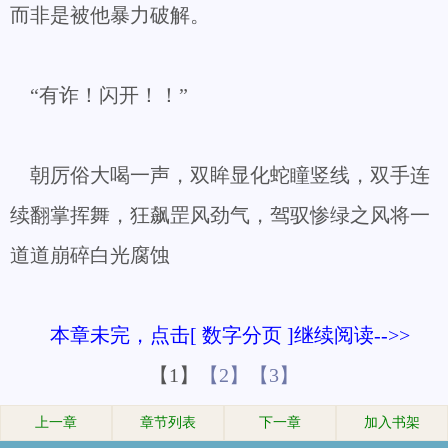
而非是被他暴力破解。
“有诈！闪开！！”
朝厉俗大喝一声，双眸显化蛇瞳竖线，双手连
续翻掌挥舞，狂飙罡风劲气，驾驭惨绿之风将一
道道崩碎白光腐蚀
本章未完，点击[ 数字分页 ]继续阅读-->>
【1】
【2】
【3】
上一章
章节列表
下一章
加入书架