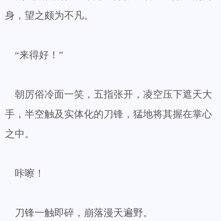
身，望之颇为不凡。
“来得好！”
朝厉俗冷面一笑，五指张开，凌空压下遮天大
手，半空触及实体化的刀锋，猛地将其握在掌心
之中。
咔嚓！
刀锋一触即碎，崩落漫天遍野。