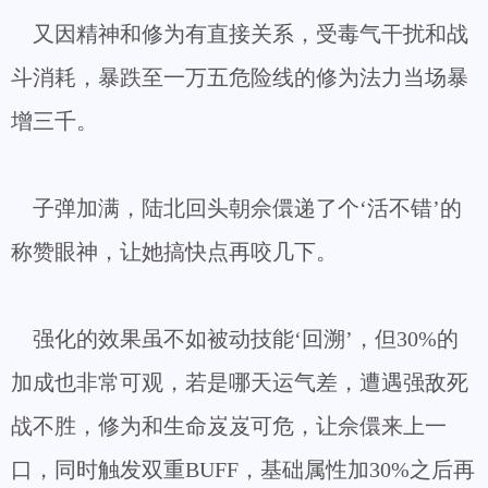
又因精神和修为有直接关系，受毒气干扰和战
斗消耗，暴跌至一万五危险线的修为法力当场暴
增三千。
子弹加满，陆北回头朝佘儇递了个‘活不错’的
称赞眼神，让她搞快点再咬几下。
强化的效果虽不如被动技能‘回溯’，但30%的
加成也非常可观，若是哪天运气差，遭遇强敌死
战不胜，修为和生命岌岌可危，让佘儇来上一
口，同时触发双重BUFF，基础属性加30%之后再