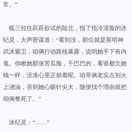
常。”
狐三拉住跃跃欲试的陆北，指了指冷漠脸的沐
纪灵，大声密谋道：“看到没，那位就是英明神
武沐紫卫，咱俩行动路线暴露，说明她手下有内
鬼。你瞅她那张苦瓜脸，干巴巴的，看谁都欠她
钱一样，没准心里正烦着呢。咱哥俩老实点别火
上浇油，否则她心眼针尖大，随便找个理由就把
咱俩整死了。”
沐纪灵：“……”