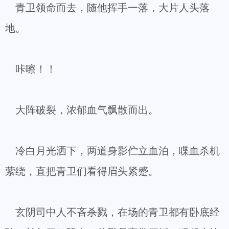
青卫领命而去，随他挥手一落，大片人头落
地。
咔嚓！！
大阵破裂，浓郁血气飘散而出。
冷白月光洒下，两道身影伫立血泊，喋血杀机
萦绕，直把青卫们看得眉头紧蹙。
玄阴司中人不吝杀戮，在场的青卫都有卧底经