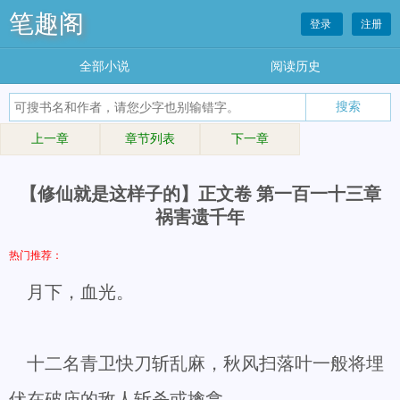
笔趣阁
登录
注册
全部小说
阅读历史
上一章
章节列表
下一章
【修仙就是这样子的】正文卷 第一百一十三章
祸害遗千年
热门推荐：
月下，血光。
十二名青卫快刀斩乱麻，秋风扫落叶一般将埋
伏在破庙的敌人斩杀或擒拿。