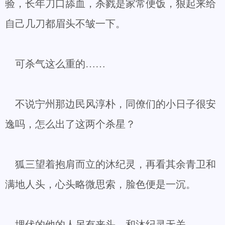
验，长年刀口舔血，杀戮是家常便饭，狠起来给
自己几刀都眉头不皱一下。
可杀气这么重的……
不说宁州那边民风淳朴，同僚们的小日子很安
逸吗，怎么出了这两个杀星？
狐三望着抱肩而立的沐纪灵，再看其余青卫和
满地人头，心头略微思索，脸色便是一沉。
埋伏的他的人另有来头，和沐纪灵无关。