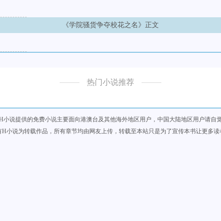
《学院骚货争夺校花之名》正文
热门小说推荐
H小说提供的免费小说主要面向港澳台及其他海外地区用户，中国大陆地区用户请自
有H小说为转载作品，所有章节均由网友上传，转载至本站只是为了宣传本书让更多读