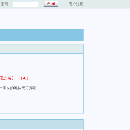
密码：
用户注册
、
之名】（1-6）
一美女的地位无可撼动