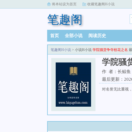
将本站设为首页
收藏笔趣阁H小说
笔趣阁
首页
全部小说
阅读历史
笔趣阁H小说
> 小说H小说
学院骚货争夺校花之名
最
学院骚
作 者：长鲸鱼
最后更新：2026-
对名誉无比重视