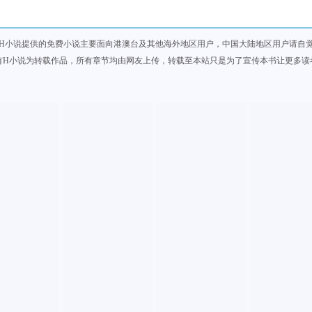
H小说提供的免费小说主要面向港澳台及其他海外地区用户，中国大陆地区用户请自
有H小说为转载作品，所有章节均由网友上传，转载至本站只是为了宣传本书让更多读