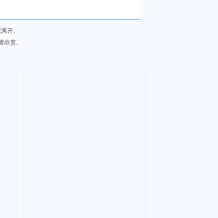
觉离开。
者欣赏。