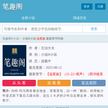
笔趣阁
登录
注册
全部小说
阅读历史
笔趣阁H小说
> 小说H小说
追星族
最新章节列表
作 者：主治大夫
类 别：小说H小说
状 态：连载中
最后更新：2025-08-12
最新章节：
【追星族】（21-22+尾声）（西洋镜系
列）
从 头 看
追 着 看
直达底部
简介:
内特-托马斯拎着吉他盒，背着背包，以一种「酷炫」的滑板少
年姿态跃下最后几级台阶。这位１８岁的少年沿走廊走来，探头望向
客厅。