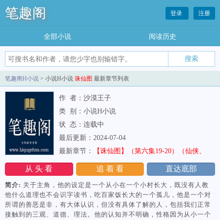
笔趣阁
登录
注册
全部小说
阅读历史
笔趣阁H小说
> 小说H小说
诛仙图
最新章节列表
作 者：沙漠王子
类 别：小说H小说
状 态：连载中
最后更新：2024-07-04
最新章节：
【诛仙图】（第六集19-20）（仙侠、
后宫）
从 头 看
追 着 看
直达底部
简介:
关于主角，他的设定是一个从小在一个小村长大，既没有人教
他什么道理也不会识字读书，吃百家饭长大的一个孤儿，他是一个对
所谓的善恶是非，有大体认识，但没有具体了解的人，包括我们正常
接触到的三观、道德、理法。他的认知并不明确，性格因为从小一个