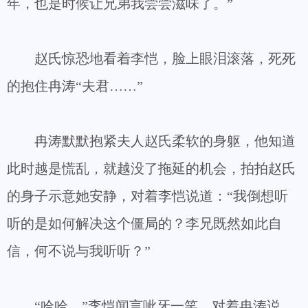
年，也是时候让兄弟我尝尝滋味了。”
赵氏惊恐地看着李恺，脸上眼泪滚落，死死
的抱住冉涛“夫君……”
冉涛默默抱紧夫人赵氏柔软的身躯，他知道
此时越是慌乱，就越没了拖延的机会，拍拍赵氏
的身子示意她安静，对着李恺说道：“我倒想听
听的是如何解决这个僵局的？李兄既然如此自
信，何不说与我听听？”
“哈哈。”李恺闻言呲牙一笑，对着冉涛说