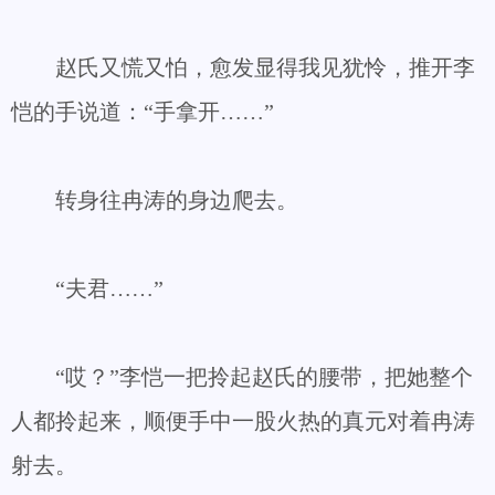
赵氏又慌又怕，愈发显得我见犹怜，推开李
恺的手说道：“手拿开……”
转身往冉涛的身边爬去。
“夫君……”
“哎？”李恺一把拎起赵氏的腰带，把她整个
人都拎起来，顺便手中一股火热的真元对着冉涛
射去。