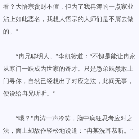
看？大悟宗贪财不假，但为了我冉涛的一点家业
沾上如此恶名，我想大悟宗的大师们是不屑去做
的。”
“冉兄聪明人。”李凯赞道：“不愧是能让冉家
从寒门一跃成为世家的奇才。只是愚弟既然敢上
门寻你，自然已经想出了对应之法，此间无事，
便说给冉兄听听。”
“哦？”冉涛一声冷笑，脑中疯狂思考应对之
法，面上却故作轻松地说道：“冉某洗耳恭听。”