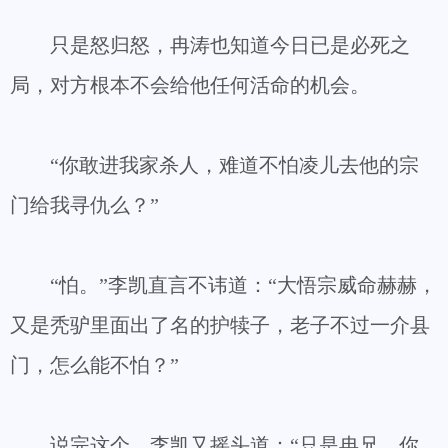
只是怒归怒，冉涛也知道今日已是必死之
局，对方根本不会给他任何活命的机会。
“你敢进我家杀人，难道不怕凌儿去他的宗
门给我寻仇么？”
“怕。”李凯直言不讳道：“大悟宗威命赫赫，
又是秃驴里面出了名的护犊子，老子不过一介县
门，怎么能不怕？”
说完这个，李凯又摇头道：“只是冉兄，你