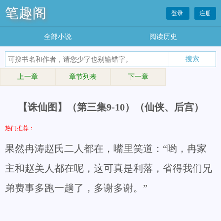
笔趣阁
登录
注册
全部小说
阅读历史
上一章
章节列表
下一章
【诛仙图】（第三集9-10）（仙侠、后宫）
热门推荐：
果然冉涛赵氏二人都在，嘴里笑道：“哟，冉家
主和赵美人都在呢，这可真是利落，省得我们兄
弟费事多跑一趟了，多谢多谢。”