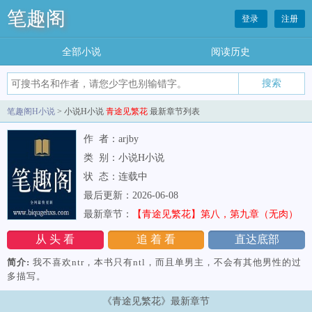
笔趣阁
登录
注册
全部小说
阅读历史
笔趣阁H小说
> 小说H小说
青途见繁花
最新章节列表
作 者：arjby
类 别：小说H小说
状 态：连载中
最后更新：2026-06-08
最新章节：
【青途见繁花】第八，第九章（无肉）
从 头 看
追 着 看
直达底部
简介:
我不喜欢ntr，本书只有ntl，而且单男主，不会有其他男性的过
多描写。
《青途见繁花》最新章节