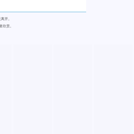
觉离开。
者欣赏。