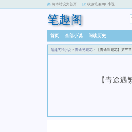
将本站设为首页
收藏笔趣阁H小说
笔趣阁
首页
全部小说
阅读历史
笔趣阁H小说
>
青途见繁花
> 【青途遇繁花】第三
【青途遇