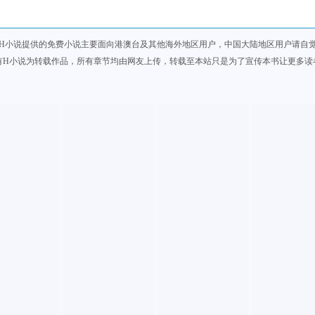
H小说提供的免费小说主要面向港澳台及其他海外地区用户，中国大陆地区用户请自
有H小说为转载作品，所有章节均由网友上传，转载至本站只是为了宣传本书让更多读